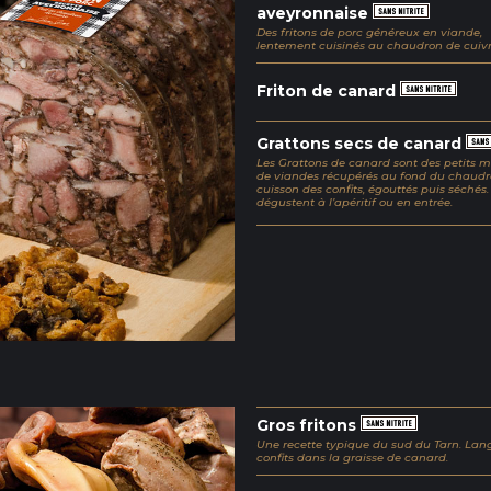
aveyronnaise
Des fritons de porc généreux en viande,
lentement cuisinés au chaudron de cuivr
Friton de canard
Grattons secs de canard
Les Grattons de canard sont des petits 
de viandes récupérés au fond du chaudr
cuisson des confits, égouttés puis séchés. 
dégustent à l’apéritif ou en entrée.
Gros fritons
Une recette typique du sud du Tarn. Lang
confits dans la graisse de canard.