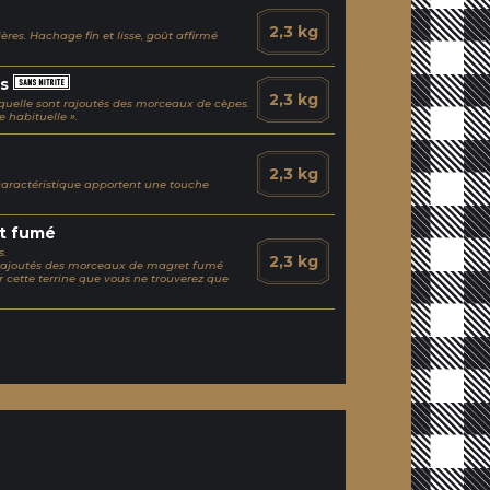
2,3 kg
res. Hachage fin et lisse, goût affirmé
es
2,3 kg
aquelle sont rajoutés des morceaux de cèpes.
 habituelle ».
2,3 kg
aractéristique apportent une touche
et fumé
s.
2,3 kg
nt rajoutés des morceaux de magret fumé
 cette terrine que vous ne trouverez que