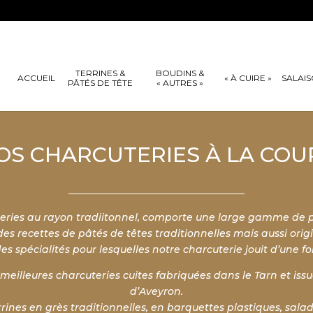
TERRINES &
BOUDINS &
ACCUEIL
« À CUIRE »
SALAI
PÂTÉS DE TÊTE
« AUTRES »
OS CHARCUTERIES À LA COU
ies au rayon tradiitonnel, comporte une large gamme de pâ
des recettes de pâtés de têtes traditionnelles mais aussi orig
s spécialités pour lesquelles notre charcuterie jouit d’une f
illeures charcuteries cuites fabriquées dans le Tarn et issu
d’Aveyron.
rrines en grès traditionnelles, en barquettes plastiques, salad