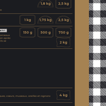
1,8 kg
2,5 kg
e.
1 kg
1,75 kg
2,5 kg
150 g
500 g
750 g
morceaux
on après
Ils se
2 kg
4 kg
ues, coeurs, museaux, oreilles et rognons