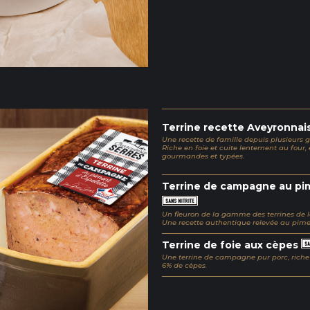
Terrine recette Aveyronna
Une recette de famille depuis plusieurs g
Riche en foie et cuite lentement au four, 
gourmandes et typées.
Terrine de campagne au pi
Un fleuron de la gamme des terrines de l
Une recette authentique relevée au pimen
Terrine de foie aux cèpes
Une terrine de campagne pur porc, riche
6% de cèpes.