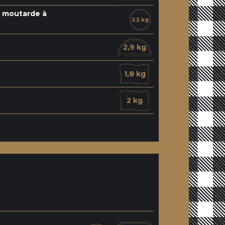
a moutarde à
2,5 kg
2,9 kg
1,8 kg
2 kg