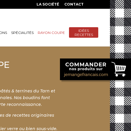
LA SOCIÉTÉ
CONTACT
IDÉES
SONS
SPÉCIALITÉS
RAYON COUPE
RECETTES
PE
tés & terrines du Tarn et
inales. Nos
boudins font
orte reconnaissance.
es de recettes originaires
ier verre ou bien sous-vide.