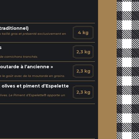
traditionnel)
4 kg
taillé gros et présenté exclusivement en
s
2,3 kg
 de cornichons tranchés.
outarde à l’ancienne »
2,3 kg
ève le goût avec de la moutarde en grains.
 olives et piment d’Espelette
2,3 kg
ives. Le Piment d’Espelette® apporte un