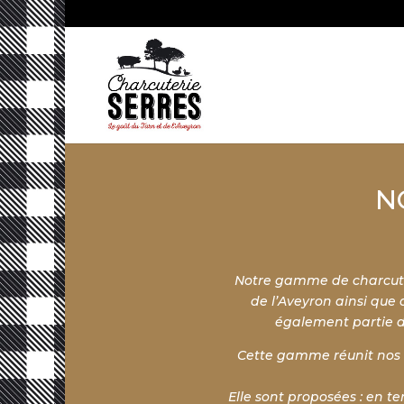
N
Notre gamme de charcuter
de l’Aveyron ainsi que 
également partie de
Cette gamme réunit nos me
Elle sont proposées : en te