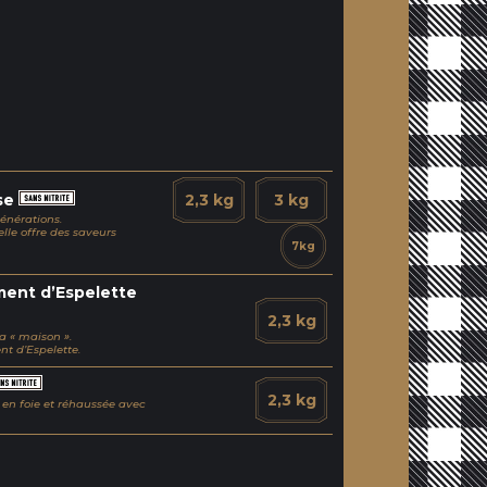
ise
2,3 kg
3 kg
énérations.
elle offre des saveurs
7kg
ment d’Espelette
2,3 kg
a « maison ».
t d’Espelette.
2,3 kg
 en foie et réhaussée avec