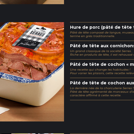
Hure de porc (pâté de tête 
Pâté de tête composé de langue, museau 
terrine en grès traditionnelle.
Pâté de tête aux cornichon
Un grand classique de la société Serres.
Riche en produits de tête, il est rehaussé
Pâté de tête de cochon « m
Une recette qui change les habitudes !
Pour varier les plaisirs, cette recette rel
Pâté de tête de cochon aux
La dernière née de la charcuterie Serres !
Pâté de tête agrémenté de morceaux d’ol
caractère affirmé à cette recette.