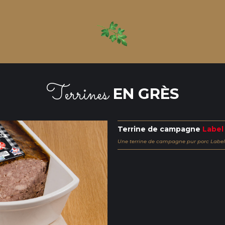
Terrines
EN GRÈS
Terrine de campagne
Label
Une terrine de campagne pur porc Label 