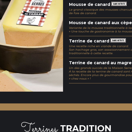
Mousse de canard
Le grand classique des mousses charcutiè
de foie de canard.
Mousse de canard aux cèp
Variante de la mousse traditionnelle à l
« Une touche de gastronomie à la mousse
Terrine de canard
Une recette riche en viande de canard.
Son hachage gros, son assaisonnement c
traditionnelle à cette recette.
Terrine de canard au magr
Un des grands succès de la Maison Serre
A la recette de la terrine de canard so
séchés. Encore plus de gourmandise pour
« chez nous » !
Terrines
TRADITION